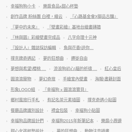
幸福狗狗小卡
樂扉食品x甜心杯墊
創作品牌 粉絲團 白裡，繪云
『心路基金會X御品古釀』
『夢中的未來』
『壁畫彩繪』基地台繪畫磚牆
『林與園』彩繪壁畫完成品
八字命理十元神
『設計人』雜誌採訪編輯
魚與花香\送你…
撲克牌奇遇記
夢的狂想曲
遷徙自由
夢想與希望\櫻桃 …
流浪狗初心\貓的祈禱 …
紅心皇后
圓滾滾寵物
夢幻奇旅
手繪室內壁畫
海報\書籍封面
形象LOGO組
『幸福狗 x 圓滾滾寶貝』
鄉村風旅行手札
有記名茶元素插圖
撲克奇遇小貼圖
餐廳品牌識別設計
禮盒包裝
幸福狗小貼圖
幸福狗品牌設計們
幸福狗2015年新筆記本
樂扉小周邊
甜心女孩杯墊設計 …
夢的狂想曲
動物注音插畫