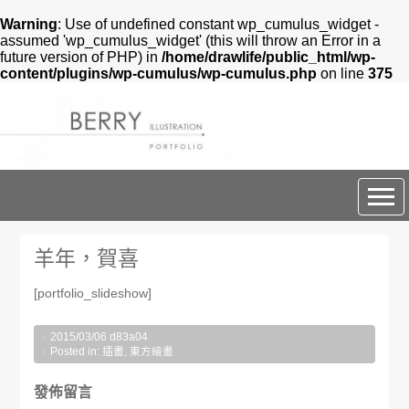
Warning
: Use of undefined constant wp_cumulus_widget -
assumed 'wp_cumulus_widget' (this will throw an Error in a
future version of PHP) in
/home/drawlife/public_html/wp-
content/plugins/wp-cumulus/wp-cumulus.php
on line
375
BERRY DESIGN
羊年，賀喜
[portfolio_slideshow]
2015/03/06
d83a04
Posted in:
插畫
,
東方繪畫
發佈留言