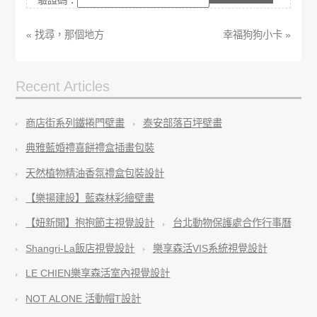
驗證碼：
« 找尋，那個地方
幸福狗狗小卡 »
Recent Articles
商店街系列鐵捲門壁畫
泰安部落百坪壁畫
典雅藍婚禮喜餅禮盒插畫包裝
天然植物精油香氛禮盒包裝設計
【樂揚建設】藍森林彩繪壁畫
【妞新聞】抱抱節主視覺設計
台北動物保護處合作行事曆
Shangri-La飯店視覺設計
樂享森活VIS系統視覺設計
LE CHIEN樂享森活室內視覺設計
NOT ALONE 活動帽T設計