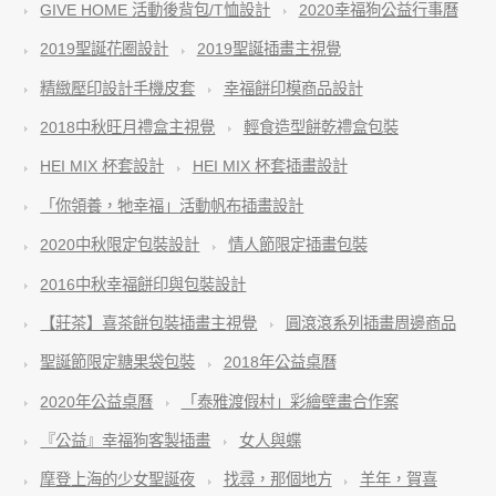
GIVE HOME 活動後背包/T恤設計
2020幸福狗公益行事曆
2019聖誕花圈設計
2019聖誕插畫主視覺
精緻壓印設計手機皮套
幸福餅印模商品設計
2018中秋旺月禮盒主視覺
輕食造型餅乾禮盒包裝
HEI MIX 杯套設計
HEI MIX 杯套插畫設計
「你領養，牠幸福」活動帆布插畫設計
2020中秋限定包裝設計
情人節限定插畫包裝
2016中秋幸福餅印與包裝設計
【莊茶】喜茶餅包裝插畫主視覺
圓滾滾系列插畫周邊商品
聖誕節限定糖果袋包裝
2018年公益桌曆
2020年公益桌曆
「泰雅渡假村」彩繪壁畫合作案
『公益』幸福狗客製插畫
女人與蝶
摩登上海的少女聖誕夜
找尋，那個地方
羊年，賀喜