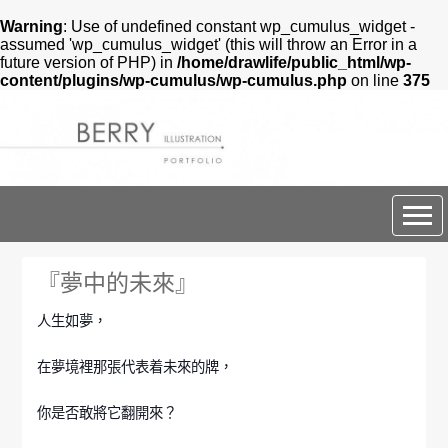
Warning
: Use of undefined constant wp_cumulus_widget -
assumed 'wp_cumulus_widget' (this will throw an Error in a
future version of PHP) in
/home/drawlife/public_html/wp-
content/plugins/wp-cumulus/wp-cumulus.php
on line
375
BERRY DESIGN
『夢中的未來』
人生如夢，
在夢境裡那張代表着未來的牌，
你是否敢將它翻開來？