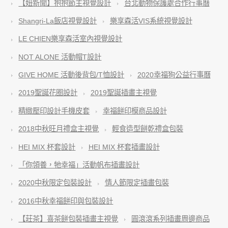
【妞新聞】抱抱節主視覺設計
台北動物保護處合作行事曆
Shangri-La飯店視覺設計
樂享森活VIS系統視覺設計
LE CHIEN樂享森活室內視覺設計
NOT ALONE 活動帽T設計
GIVE HOME 活動後背包/T恤設計
2020幸福狗公益行事曆
2019聖誕花圈設計
2019聖誕插畫主視覺
精緻壓印設計手機皮套
幸福餅印模商品設計
2018中秋旺月禮盒主視覺
輕食造型餅乾禮盒包裝
HEI MIX 杯套設計
HEI MIX 杯套插畫設計
「你領養，牠幸福」活動帆布插畫設計
2020中秋限定包裝設計
情人節限定插畫包裝
2016中秋幸福餅印與包裝設計
【莊茶】喜茶餅包裝插畫主視覺
圓滾滾系列插畫周邊商品