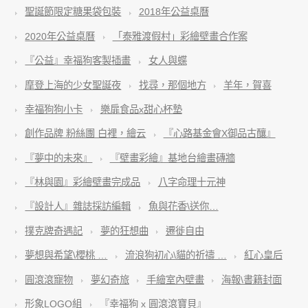
聖誕節限定糖果袋包裝
2018年公益桌曆
2020年公益桌曆
「泰雅渡假村」彩繪壁畫合作案
『公益』幸福狗客製插畫
女人與蝶
摩登上海的少女聖誕夜
找尋，那個地方
羊年，賀喜
幸福狗狗小卡
樂扉食品x甜心杯墊
創作品牌 粉絲團 白裡，繪云
『心路基金會X御品古釀』
『夢中的未來』
『壁畫彩繪』基地台繪畫磚牆
『林與園』彩繪壁畫完成品
八字命理十元神
『設計人』雜誌採訪編輯
魚與花香\送你…
撲克牌奇遇記
夢的狂想曲
遷徙自由
夢想與希望\櫻桃 …
流浪狗初心\貓的祈禱 …
紅心皇后
圓滾滾寵物
夢幻奇旅
手繪室內壁畫
海報\書籍封面
形象LOGO組
『幸福狗 x 圓滾滾寶貝』