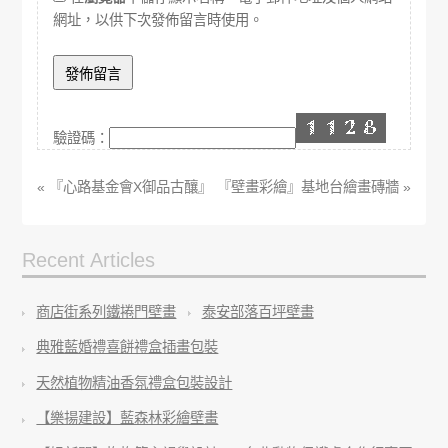
網址，以供下次發佈留言時使用。
驗證碼：
« 『心路基金會X御品古釀』
『壁畫彩繪』基地台繪畫磚牆 »
Recent Articles
商店街系列鐵捲門壁畫
泰安部落百坪壁畫
典雅藍婚禮喜餅禮盒插畫包裝
天然植物精油香氛禮盒包裝設計
【樂揚建設】藍森林彩繪壁畫