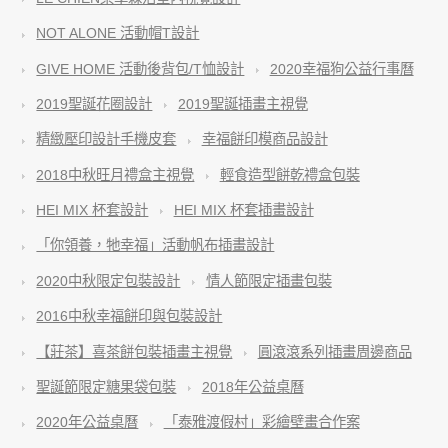
NOT ALONE 活動帽T設計
GIVE HOME 活動後背包/T恤設計
2020幸福狗公益行事曆
2019聖誕花圈設計
2019聖誕插畫主視覺
精緻壓印設計手機皮套
幸福餅印模商品設計
2018中秋旺月禮盒主視覺
輕食造型餅乾禮盒包裝
HEI MIX 杯套設計
HEI MIX 杯套插畫設計
「你領養，牠幸福」活動帆布插畫設計
2020中秋限定包裝設計
情人節限定插畫包裝
2016中秋幸福餅印與包裝設計
【莊茶】喜茶餅包裝插畫主視覺
圓滾滾系列插畫周邊商品
聖誕節限定糖果袋包裝
2018年公益桌曆
2020年公益桌曆
「泰雅渡假村」彩繪壁畫合作案