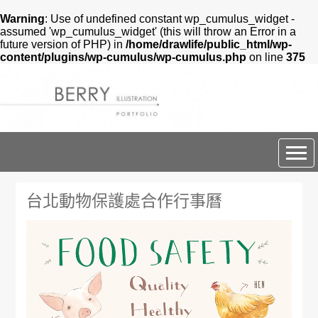
Warning
: Use of undefined constant wp_cumulus_widget -
assumed 'wp_cumulus_widget' (this will throw an Error in a
future version of PHP) in
/home/drawlife/public_html/wp-
content/plugins/wp-cumulus/wp-cumulus.php
on line
375
BERRY DESIGN
台北動物保護處合作行事曆