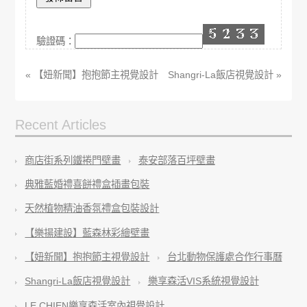
驗證碼：
« 【妞新聞】抱抱節主視覺設計
Shangri-La飯店視覺設計 »
Recent Articles
商店街系列鐵捲門壁畫
泰安部落百坪壁畫
典雅藍婚禮喜餅禮盒插畫包裝
天然植物精油香氛禮盒包裝設計
【樂揚建設】藍森林彩繪壁畫
【妞新聞】抱抱節主視覺設計
台北動物保護處合作行事曆
Shangri-La飯店視覺設計
樂享森活VIS系統視覺設計
LE CHIEN樂享森活室內視覺設計