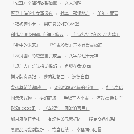
『公益』幸福狗客製插畫
女人與蝶
摩登上海的少女聖誕夜
找尋，那個地方
羊年，賀喜
幸福狗狗小卡
樂扉食品x甜心杯墊
創作品牌 粉絲團 白裡，繪云
『心路基金會X御品古釀』
『夢中的未來』
『壁畫彩繪』基地台繪畫磚牆
『林與園』彩繪壁畫完成品
八字命理十元神
『設計人』雜誌採訪編輯
魚與花香\送你…
撲克牌奇遇記
夢的狂想曲
遷徙自由
夢想與希望\櫻桃 …
流浪狗初心\貓的祈禱 …
紅心皇后
圓滾滾寵物
夢幻奇旅
手繪室內壁畫
海報\書籍封面
形象LOGO組
『幸福狗 x 圓滾滾寶貝』
鄉村風旅行手札
有記名茶元素插圖
撲克奇遇小貼圖
餐廳品牌識別設計
禮盒包裝
幸福狗小貼圖